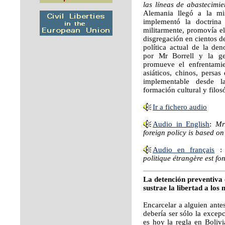
las líneas de abastecimie
Alemania llegó a la m
implementó la doctrina
militarmente, promovía el
disgregación en cientos d
política actual de la de
por Mr Borrell y la g
promueve el enfrentamie
asiáticos, chinos, persas
implementable desde l
formación cultural y filos
Ir a fichero audio
Audio in English
:
Mr
foreign policy is based on
Audio en français
politique étrangère est f
La detención preventiva 
sustrae la libertad a los
Encarcelar a alguien ante
debería ser sólo la excep
es hoy la regla en Bolivi