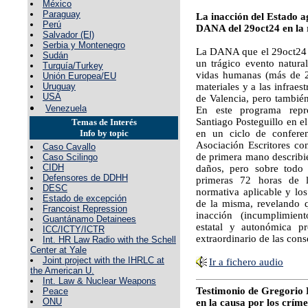
México
Paraguay
La inacción del Estado a
Perú
DANA del 29oct24 en la 
Salvador (El)
Serbia y Montenegro
La DANA que el 29oct24 
Sudán
un trágico evento natura
Turquía/Turkey
vidas humanas (más de 2
Unión Europea/EU
Uruguay
materiales y a las infraes
USA
de Valencia, pero tambié
Venezuela
En este programa repro
Santiago Posteguillo en e
Temas de Interés
Info by topic
en un ciclo de confere
Asociación Escritores con
Caso Cavallo
de primera mano describie
Caso Scilingo
CIDH
daños, pero sobre todo 
Defensores de DDHH
primeras 72 horas de l
DESC
normativa aplicable y los
Estado de excepción
de la misma, revelando q
Francoist Repression
inacción (incumplimient
Guantánamo Detainees
estatal y autonómica p
ICC/ICTY/ICTR
extraordinario de las cons
Int. HR Law Radio with the Schell
Center at Yale
Joint project with the IHRLC at
Ir a fichero audio
the American U.
Int. Law & Nuclear Weapons
Testimonio de Gregorio D
Peace
ONU
en la causa por los críme