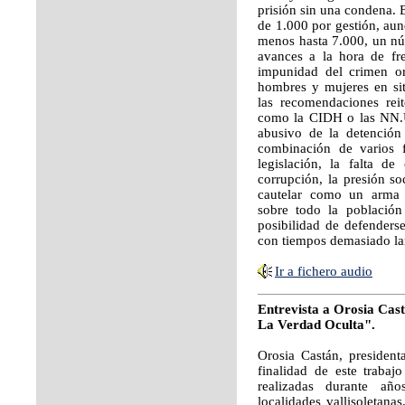
prisión sin una condena. 
de 1.000 por gestión, aun
menos hasta 7.000, un nú
avances a la hora de fre
impunidad del crimen or
hombres y mujeres en sit
las recomendaciones reit
como la CIDH o las NN.U
abusivo de la detención 
combinación de varios f
legislación, la falta de
corrupción, la presión so
cautelar como un arma p
sobre todo la población
posibilidad de defenders
con tiempos demasiado la
Ir a fichero audio
Entrevista a Orosia Cast
La Verdad Oculta".
Orosia Castán, presiden
finalidad de este trabajo
realizadas durante a
localidades vallisoletana