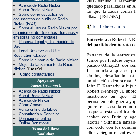
2005 supuso la reapertur
Acerca de Radio Nizkor
quedado paralizadas en Ar
About Radio Nizkor
las que la causa contra 
Sobre cómo escuchar los
ellas... [ESL/SPA]
documentos de audio de Radio
Nizkor (FAQ)
Ir a fichero audio
Sobre el uso de Radio Nizkor por
organismos de Derechos Humanos y
emisoras no comerciales
Entrevista a Robert F. K
Reserva Legal y Restricción de
del partido demócrata d
Uso
Legal Reserve and Use
Extracto de la entrevis
Restriction Clause
Sobre la sintonía de Radio Nizkor
Junior por Freddie Sayers
Msje. de lanzamiento de Radio
pasado 03may23, dos se
Nizkor
. 01mar04
Jr. anunciara que se pr
Cómo contactarnos
Unidos, desafiando as
Apóyanos
nominación demócrata. 
Support our work
John F. Kennedy, e hijo
Robert Kennedy Jr. abord
Acerca de Radio Nizkor
About Radio Nizkor
insistiendo en que "
Acerca de Nizkor
permanente de guerra y qu
Cómo Apoyar
guerra en Ucrania como 
Venta online de Libros
la que se está sacrificand
Consultoría y Servicios
acabar con Putin y agot
Donaciones online
'agotar'? Significa lanzar
Online Donations
con codo con los ucrani
Venta de Libros
ellos". Según el entrevi
Bookshop