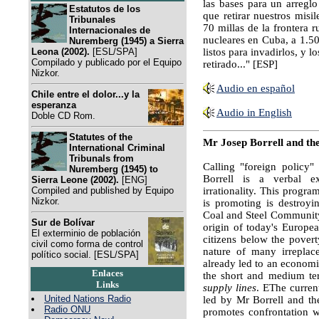
las bases para un arreglo
Estatutos de los
que retirar nuestros mis
Tribunales
70 millas de la frontera 
Internacionales de
nucleares en Cuba, a 1.5
Nuremberg (1945) a Sierra
Leona (2002).
[ESL/SPA]
listos para invadirlos, y 
Compilado y publicado por el Equipo
retirado..." [ESP]
Nizkor.
Audio en español
Chile entre el dolor...y la
esperanza
Audio in English
Doble CD Rom.
Statutes of the
Mr Josep Borrell and the 
International Criminal
Tribunals from
Calling "foreign policy
Nuremberg (1945) to
Borrell is a verbal ex
Sierra Leone (2002).
[ENG]
Compiled and published by Equipo
irrationality. This progr
Nizkor.
is promoting is destroyi
Coal and Steel Community 
Sur de Bolívar
origin of today's Europe
El exterminio de población
citizens below the povert
civil como forma de control
nature of many irreplac
político social. [ESL/SPA]
already led to an econom
Enlaces
the short and medium t
Links
supply lines
. EThe curren
United Nations Radio
led by Mr Borrell and t
Radio ONU
promotes confrontation wi