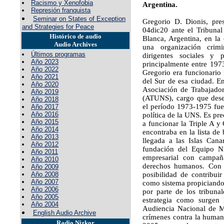
Racismo y Xenofobia
Argentina.
Represión franquista
Seminar on States of Exception
Gregorio D. Dionis, pres
and Strategies for Peace
04dic20 ante el Tribunal
Histórico de audio
Blanca, Argentina, en la 
Audio Archives
una organización crim
Últimos programas
dirigentes sociales y
Año 2023
principalmente entre 197
Año 2022
Gregorio era funcionario
Año 2021
del Sur de esa ciudad. E
Año 2020
Asociación de Trabajador
Año 2019
(ATUNS), cargo que dese
Año 2018
el período 1973-1975 fue
Año 2017
Año 2016
política de la UNS. Es pr
Año 2015
a funcionar la Triple A y
Año 2014
encontraba en la lista de
Año 2013
llegada a las Islas Can
Año 2012
fundación del Equipo N
Año 2011
empresarial con campaña
Año 2010
derechos humanos. Con 
Año 2009
Año 2008
posibilidad de contribui
Año 2007
como sistema propiciando 
Año 2006
por parte de los tribuna
Año 2005
estrategia como surgen 
Año 2004
Audiencia Nacional de Ma
English Audio Archive
crímenes contra la humani
Radio Nizkor