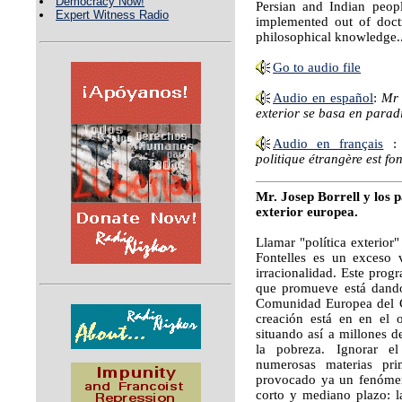
Democracy Now!
Persian and Indian peopl
Expert Witness Radio
implemented out of doct
philosophical knowledge.
Go to audio file
Audio en español
:
Mr 
exterior se basa en parad
Audio en français
politique étrangère est f
Mr. Josep Borrell y los p
exterior europea.
Llamar "política exterior
Fontelles es un exceso 
irracionalidad. Este progr
que promueve está dando 
Comunidad Europea del C
creación está en en el 
situando así a millones 
la pobreza. Ignorar e
numerosas materias pri
provocado ya un fenómen
corto y mediano plazo: 