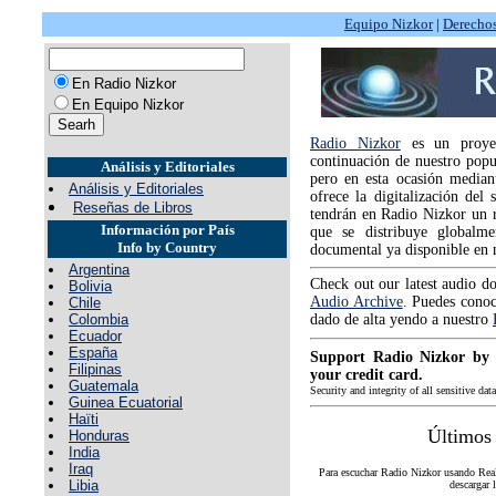
Equipo Nizkor
|
Derecho
En Radio Nizkor
En Equipo Nizkor
Radio Nizkor
es un proye
continuación de nuestro popu
Análisis y Editoriales
pero en esta ocasión mediant
Análisis y Editoriales
ofrece la digitalización del
Reseñas de Libros
tendrán en Radio Nizkor un r
Información por País
que se distribuye globalm
Info by Country
documental ya disponible en n
Argentina
Check out our latest audio d
Bolivia
Audio Archive
. Puedes cono
Chile
Colombia
dado de alta yendo a nuestro
Ecuador
España
Support Radio Nizkor by
Filipinas
your credit card.
Guatemala
Security and integrity of all sensitive da
Guinea Ecuatorial
Haïti
Últimos
Honduras
India
Iraq
Para escuchar Radio Nizkor usando Rea
Libia
descargar 