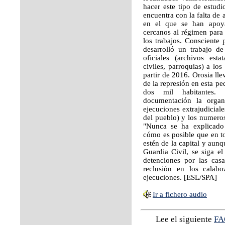
hacer este tipo de estudi
encuentra con la falta de
en el que se han apoya
cercanos al régimen para 
los trabajos. Consciente 
desarrolló un trabajo d
oficiales (archivos estat
civiles, parroquias) a lo
partir de 2016. Orosia ll
de la represión en esta p
dos mil habitantes. 
documentación la organi
ejecuciones extrajudicial
del pueblo) y los numeros
"Nunca se ha explicado p
cómo es posible que en t
estén de la capital y aun
Guardia Civil, se siga 
detenciones por las cas
reclusión en los calaboz
ejecuciones. [ESL/SPA]
Ir a fichero audio
Lee el siguiente
FA